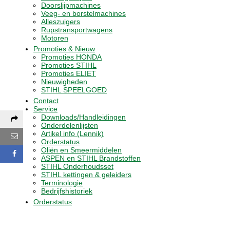
Doorslijpmachines
Veeg- en borstelmachines
Alleszuigers
Rupstransportwagens
Motoren
Promoties & Nieuw
Promoties HONDA
Promoties STIHL
Promoties ELIET
Nieuwigheden
STIHL SPEELGOED
Contact
Service
Downloads/Handleidingen
Deel deze pagina via:
Onderdelenlijsten
Artikel info (Lennik)
E-mail
Orderstatus
Oliën en Smeermiddelen
Facebook
ASPEN en STIHL Brandstoffen
STIHL Onderhoudsset
STIHL kettingen & geleiders
Terminologie
Bedrijfshistoriek
Orderstatus