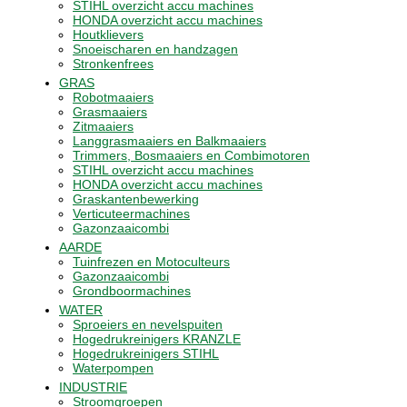
STIHL overzicht accu machines
HONDA overzicht accu machines
Houtklievers
Snoeischaren en handzagen
Stronkenfrees
GRAS
Robotmaaiers
Grasmaaiers
Zitmaaiers
Langgrasmaaiers en Balkmaaiers
Trimmers, Bosmaaiers en Combimotoren
STIHL overzicht accu machines
HONDA overzicht accu machines
Graskantenbewerking
Verticuteermachines
Gazonzaaicombi
AARDE
Tuinfrezen en Motoculteurs
Gazonzaaicombi
Grondboormachines
WATER
Sproeiers en nevelspuiten
Hogedrukreinigers KRANZLE
Hogedrukreinigers STIHL
Waterpompen
INDUSTRIE
Stroomgroepen