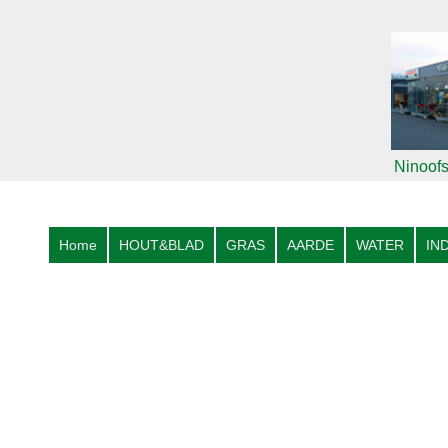
Ninoofs
Home
HOUT&BLAD
GRAS
AARDE
WATER
IN