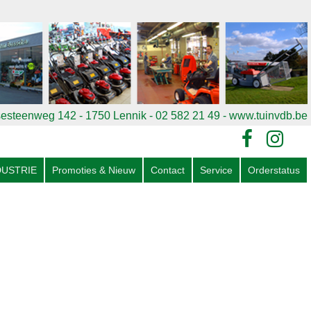
esteenweg 142 - 1750 Lennik - 02 582 21 49
- www.tuinvdb.be
DUSTRIE
Promoties & Nieuw
Contact
Service
Orderstatus