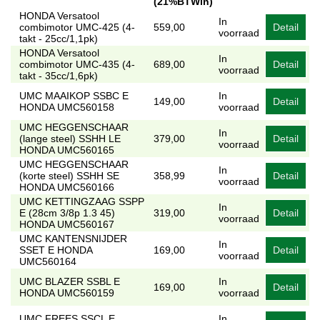
(21%BTWin)
HONDA Versatool
In
combimotor UMC-425 (4-
559,00
Detail
voorraad
takt - 25cc/1,1pk)
HONDA Versatool
In
combimotor UMC-435 (4-
689,00
Detail
voorraad
takt - 35cc/1,6pk)
UMC MAAIKOP SSBC E
In
149,00
Detail
HONDA UMC560158
voorraad
UMC HEGGENSCHAAR
In
(lange steel) SSHH LE
379,00
Detail
voorraad
HONDA UMC560165
UMC HEGGENSCHAAR
In
(korte steel) SSHH SE
358,99
Detail
voorraad
HONDA UMC560166
UMC KETTINGZAAG SSPP
In
E (28cm 3/8p 1.3 45)
319,00
Detail
voorraad
HONDA UMC560167
UMC KANTENSNIJDER
In
SSET E HONDA
169,00
Detail
voorraad
UMC560164
UMC BLAZER SSBL E
In
169,00
Detail
HONDA UMC560159
voorraad
UMC FREES SSCL E
In