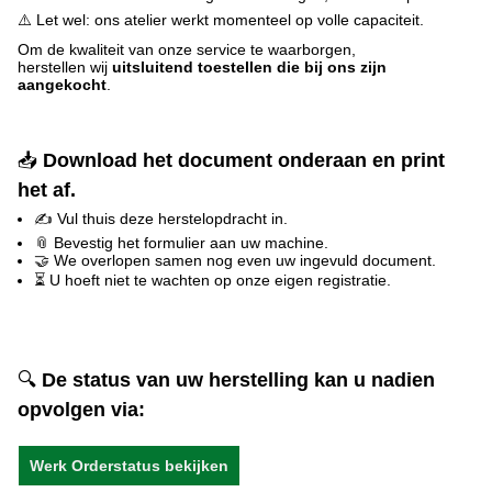
⚠️ Let wel: ons atelier werkt momenteel op volle capaciteit.
Om de kwaliteit van onze service te waarborgen,
herstellen wij
uitsluitend toestellen die bij ons zijn
aangekocht
.
📥
Download het document onderaan en print
het af.
✍️
Vul thuis deze herstelopdracht in.
📎
Bevestig het formulier aan uw machine.
🤝
We overlopen samen nog even uw ingevuld document.
⏳
U hoeft niet te wachten op onze eigen registratie.
🔍
De status van uw herstelling kan u nadien
opvolgen via:
Werk Orderstatus bekijken