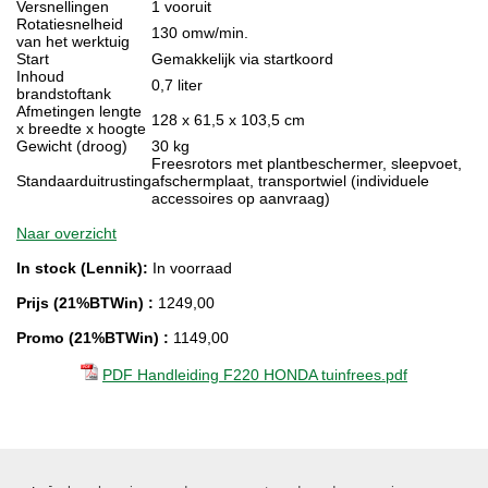
Versnellingen
1 vooruit
Rotatiesnelheid
130 omw/min.
van het werktuig
Start
Gemakkelijk via startkoord
Inhoud
0,7 liter
brandstoftank
Afmetingen lengte
128 x 61,5 x 103,5 cm
x breedte x hoogte
Gewicht (droog)
30 kg
Freesrotors met plantbeschermer, sleepvoet,
Standaarduitrusting
afschermplaat, transportwiel (individuele
accessoires op aanvraag)
Naar overzicht
In stock (Lennik):
In voorraad
Prijs (21%BTWin) :
1249,00
Promo (21%BTWin) :
1149,00
PDF Handleiding F220 HONDA tuinfrees.pdf