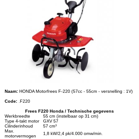
Naam:
HONDA Motorfrees F-220 (57cc - 55cm - versnelling : 1V)
Code:
.F220
Frees F220 Honda / Technische gegevens
Werkbreedte
55 cm (instelbaar op 31 cm)
Type 4-takt motor
GXV 57
Cilinderinhoud
57 cm³
Max.
1,8 kW/2,4 pk/4.000 omw/min.
motorvermogen