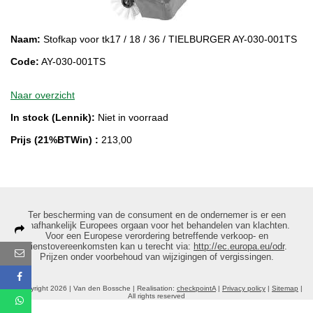
Naam:
Stofkap voor tk17 / 18 / 36 / TIELBURGER AY-030-001TS
Code:
AY-030-001TS
Naar overzicht
In stock (Lennik):
Niet in voorraad
Prijs (21%BTWin) :
213,00
Ter bescherming van de consument en de ondernemer is er een
onafhankelijk Europees orgaan voor het behandelen van klachten.
Deel deze pagina via:
Voor een Europese verordering betreffende verkoop- en
dienstovereenkomsten kan u terecht via:
http://ec.europa.eu/odr
.
E-mail
Prijzen onder voorbehoud van wijzigingen of vergissingen.
Facebook
© Copyright 2026 | Van den Bossche | Realisation:
checkpointA
|
Privacy policy
|
Sitemap
|
All rights reserved
WhatsApp