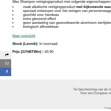
Wax Shampoo reinigingsproduct met volgende eigenschappen
zwak alkalische reinigingsproduct
met bijkomende wax
speciaal ontworpen voor het reinigen van personenwag
geschikt voor handwas
extra glanzend effect
geen aantasting van geanodiseerde aluminium sierlijsten 
biologisch afbreekbaar
Naar overzicht
Stock (Lennik):
In voorraad
Prijs (21%BTWin) :
40,90
Deel deze pagina via:
E-mail
Facebook
Ter bescherming van de c
Voor een Europese ve
© Cop