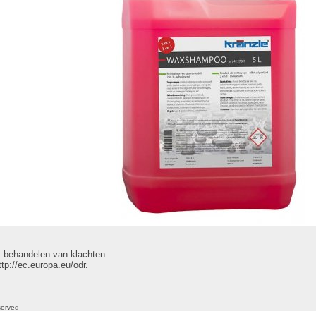
 behandelen van klachten.
ttp://ec.europa.eu/odr
.
eserved