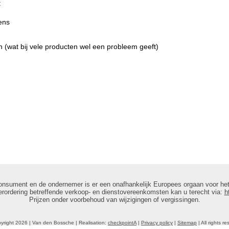
:
ens
(wat bij vele producten wel een probleem geeft)
onsument en de ondernemer is er een onafhankelijk Europees orgaan voor het
rordering betreffende verkoop- en dienstovereenkomsten kan u terecht via:
h
Prijzen onder voorbehoud van wijzigingen of vergissingen.
yright 2026 | Van den Bossche | Realisation:
checkpointA
|
Privacy policy
|
Sitemap
| All rights r