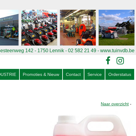
esteenweg 142 - 1750 Lennik - 02 582 21 49
- www.tuinvdb.be
DUSTRIE
Promoties & Nieuw
Contact
Service
Orderstatus
Naar overzicht
-