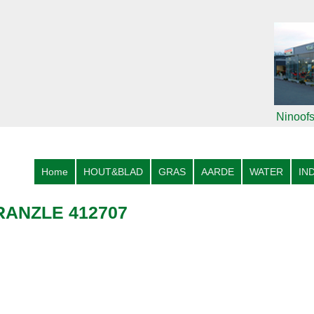
Ninoofs
Home
HOUT&BLAD
GRAS
AARDE
WATER
IN
ANZLE 412707