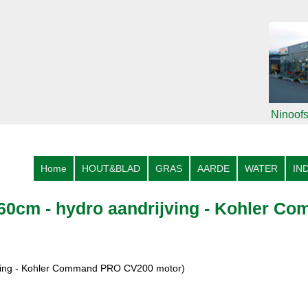
Ninoofs
Home
HOUT&BLAD
GRAS
AARDE
WATER
IN
60cm - hydro aandrijving - Kohler 
ving - Kohler Command PRO CV200 motor)