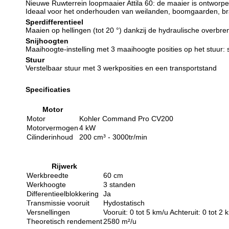
Nieuwe Ruwterrein loopmaaier Attila 60: de maaier is ontworpe
Ideaal voor het onderhouden van weilanden, boomgaarden, bra
Sperdifferentieel
Maaien op hellingen (tot 20 °) dankzij de hydraulische overbreng
Snijhoogten
Maaihoogte-instelling met 3 maaihoogte posities op het stuur: s
Stuur
Verstelbaar stuur met 3 werkposities en een transportstand
Specificaties
Motor
Motor
Kohler Command Pro CV200
Motorvermogen
4 kW
Cilinderinhoud
200 cm³ - 3000tr/min
Rijwerk
Werkbreedte
60 cm
Werkhoogte
3 standen
Differentieelblokkering
Ja
Transmissie vooruit
Hydostatisch
Versnellingen
Vooruit: 0 tot 5 km/u Achteruit: 0 tot 2 
Theoretisch rendement
2580 m²/u