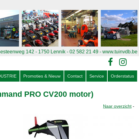
esteenweg 142 - 1750 Lennik - 02 582 21 49
- www.tuinvdb.be
DUSTRIE
Promoties & Nieuw
Contact
Service
Orderstatus
Command PRO CV200 motor)
Naar overzicht
-