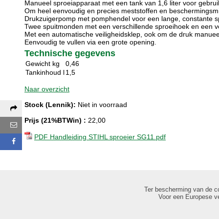
Manueel sproeiapparaat met een tank van 1,6 liter voor gebrui
Om heel eenvoudig en precies meststoffen en beschermingsmi
Drukzuigerpomp met pomphendel voor een lange, constante sp
Twee spuitmonden met een verschillende sproeihoek en een ve
Met een automatische veiligheidsklep, ook om de druk manueel
Eenvoudig te vullen via een grote opening.
Technische gegevens
Gewicht kg
0,46
Tankinhoud l
1,5
Naar overzicht
Stock (Lennik):
Niet in voorraad
Deel deze pagina via:
Prijs (21%BTWin) :
22,00
E-mail
PDF Handleiding STIHL sproeier SG11.pdf
Facebook
Ter bescherming van de c
Voor een Europese ve