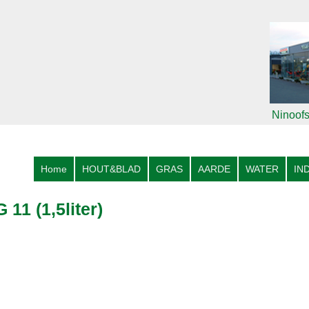
Ninoofs
Home
HOUT&BLAD
GRAS
AARDE
WATER
IN
11 (1,5liter)