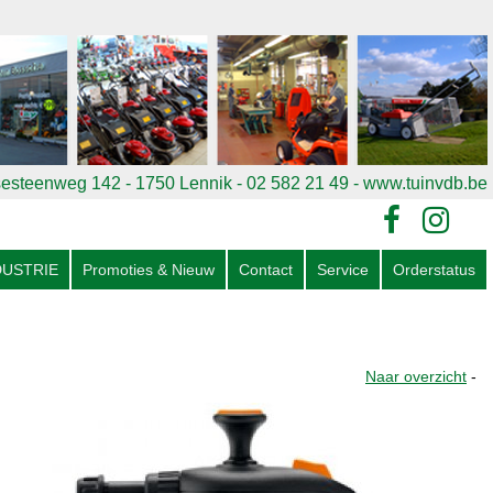
esteenweg 142 - 1750 Lennik - 02 582 21 49
- www.tuinvdb.be
DUSTRIE
Promoties & Nieuw
Contact
Service
Orderstatus
Naar overzicht
-