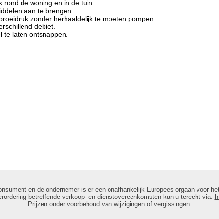
k rond de woning en in de tuin.
ddelen aan te brengen.
roeidruk zonder herhaaldelijk te moeten pompen.
rschillend debiet.
 te laten ontsnappen.
onsument en de ondernemer is er een onafhankelijk Europees orgaan voor het
rordering betreffende verkoop- en dienstovereenkomsten kan u terecht via:
h
Prijzen onder voorbehoud van wijzigingen of vergissingen.