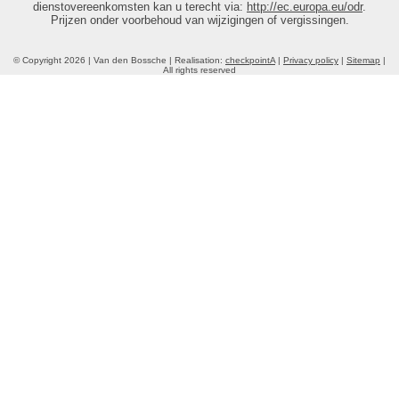
dienstovereenkomsten kan u terecht via:
http://ec.europa.eu/odr
.
Prijzen onder voorbehoud van wijzigingen of vergissingen.
© Copyright 2026 | Van den Bossche | Realisation:
checkpointA
|
Privacy policy
|
Sitemap
|
All rights reserved