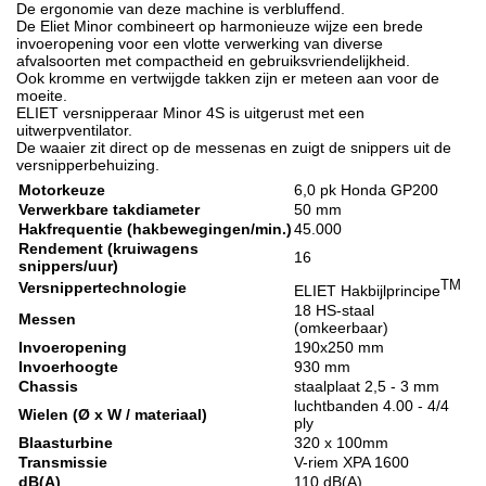
De ergonomie van deze machine is verbluffend.
De Eliet Minor combineert op harmonieuze wijze een brede
invoeropening voor een vlotte verwerking van diverse
afvalsoorten met compactheid en gebruiksvriendelijkheid.
Ook kromme en vertwijgde takken zijn er meteen aan voor de
moeite.
ELIET versnipperaar Minor 4S is uitgerust met een
uitwerpventilator.
De waaier zit direct op de messenas en zuigt de snippers uit de
versnipperbehuizing.
Motorkeuze
6,0 pk Honda GP200
Verwerkbare takdiameter
50 mm
Hakfrequentie (hakbewegingen/min.)
45.000
Rendement (kruiwagens
16
snippers/uur)
TM
Versnippertechnologie
ELIET Hakbijlprincipe
18 HS-staal
Messen
(omkeerbaar)
Invoeropening
190x250 mm
Invoerhoogte
930 mm
Chassis
staalplaat 2,5 - 3 mm
luchtbanden 4.00 - 4/4
Wielen (Ø x W / materiaal)
ply
Blaasturbine
320 x 100mm
Transmissie
V-riem XPA 1600
dB(A)
110 dB(A)