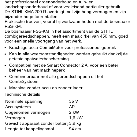
het professioneel groenonderhoud en tuin- en
landschapsonderhoud of voor veeleisend particulier gebruik.
De STIHL KMA 200 R overtuigt met zijn hoog vermogen en zijn
bijzonder hoge toerentallen.
Praktische troeven, vooral bij werkzaamheden met de bosmaaier
FSS-KM.
De bosmaaier FSS-KM in het assortiment van de STIHL
combigereedschappen, heeft een maaicirkel van 450 mm, goed
voor een snelle voortgang van het werk.
Krachtige accu-CombiMotor voor professioneel gebruik
Kan in alle weersomstandigheden worden gebruikt dankzij de
geteste spatwaterbescherming
Compatibel met de Smart Connector 2 A, voor een beter
beheer van het machinepark
Combineerbaar met alle gereedschappen uit het
CombiSysteem
Machine zonder accu en zonder lader
Technische details
Nominale spanning
36 V
Accusysteem
AP
Opgenomen vermogen
2 kW
Vermogen
1,6 kW
Gewicht apparaat zonder batterij
3,9 kg
Lengte tot koppelingsmof
94 cm