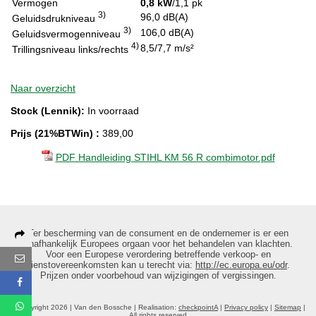
Vermogen
0,8 kW
/1,1 pk
3)
96,0 dB(A)
Geluidsdrukniveau
3)
106,0 dB(A)
Geluidsvermogenniveau
4)
8,5/7,7 m/s²
Trillingsniveau links/rechts
Naar overzicht
Stock (Lennik):
In voorraad
Prijs (21%BTWin) :
389,00
PDF Handleiding STIHL KM 56 R combimotor.pdf
Ter bescherming van de consument en de ondernemer is er een
Deel deze pagina via:
onafhankelijk Europees orgaan voor het behandelen van klachten.
Voor een Europese verordering betreffende verkoop- en
E-mail
dienstovereenkomsten kan u terecht via:
http://ec.europa.eu/odr
.
Prijzen onder voorbehoud van wijzigingen of vergissingen.
Facebook
WhatsApp
© Copyright 2026 | Van den Bossche | Realisation:
checkpointA
|
Privacy policy
|
Sitemap
|
All rights reserved