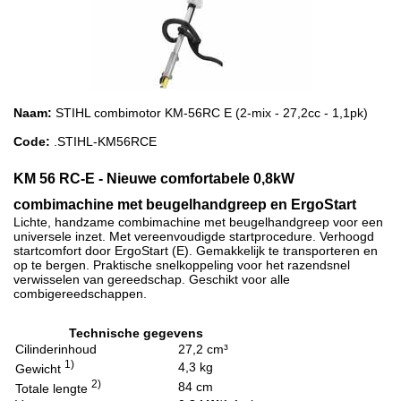
Naam:
STIHL combimotor KM-56RC E (2-mix - 27,2cc - 1,1pk)
Code:
.STIHL-KM56RCE
KM 56 RC-E - Nieuwe comfortabele 0,8kW
combimachine met beugelhandgreep en ErgoStart
Lichte, handzame combimachine met beugelhandgreep voor een
universele inzet. Met vereenvoudigde startprocedure. Verhoogd
startcomfort door ErgoStart (E). Gemakkelijk te transporteren en
op te bergen. Praktische snelkoppeling voor het razendsnel
verwisselen van gereedschap. Geschikt voor alle
combigereedschappen.
Technische gegevens
Cilinderinhoud
27,2 cm³
1)
4,3 kg
Gewicht
2)
84 cm
Totale lengte