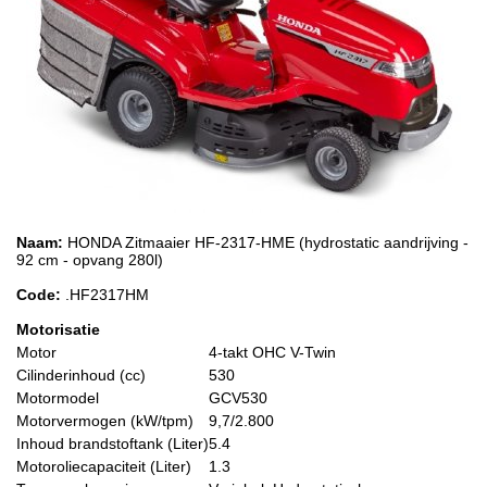
Naam:
HONDA Zitmaaier HF-2317-HME (hydrostatic aandrijving -
92 cm - opvang 280l)
Code:
.HF2317HM
Motorisatie
Motor
4-takt OHC V-Twin
Cilinderinhoud (cc)
530
Motormodel
GCV530
Motorvermogen (kW/tpm)
9,7/2.800
Inhoud brandstoftank (Liter)
5.4
Motoroliecapaciteit (Liter)
1.3