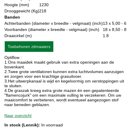
Hoogte (mm)
1230
Drooggewicht (Kg)
218
Banden
Achterbanden (diameter x breedte - velgmaat) (inch)
13 x 5,00 - 6
Voorbanden (diameter x breedte - velgmaat) (inch)
18 x 8,50 - 8
Draaicirkel (m)
1.8
Toebehoren zitmaaiers
Optiflow :
1.Ons maaidek maakt gebruik van extra openingen aan de
bovenkant.
2.Twee grote ventilatoren kunnen extra luchtvolumes aanzuigen
en zorgen voor een krachtige grasuitvoer.
3.Het uitwerpkanaal is wijd en kegelvormig om verstoppingen uit
te sluiten.
4.De graszak kreeg extra grote mazen én een gepatenteerde
"flamencojurk" om een maximale vulling te verzekeren. Om uw
maaicomfort te verbeteren, wordt eventueel aangezogen stof
naar beneden geblazen.
Naar overzicht
In stock (Lennik):
In voorraad