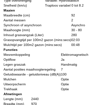
Type overbrenging
Variabel: Hydrostatisch
Snelheid (km/u)
Traploos variabel 0 tot 8.2
Maaien
Maaibreedte (cm)
92
Aantal messen
2
Synchroon of asynchroon
Asynchro
Maaihoogte (mm)
30 - 80
Inhoud grasvangzak (Liter)
280
Grasopvangtijd per 100m2 gazon (mins:secs)
02:03
Mulchtijd per 100m2 gazon (mins:secs)
00:48
Functies
Mesremkoppeling
Elektromagnetisch
Optiflow
Ja
Legen graszak
Handmatig
Aantal posities maaihoogteregeling
7
Geluidswaarde - geluidsniveau (dB(A))
100
Mulchen
Optie
Uitworpscherm
Optie
Trekhaak
Optie
Afmetingen
Lengte (mm)
2440
Breedte (mm)
970