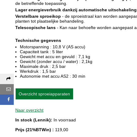
de betreffende toepassing.
Lager energieverbruik dankzij automatische uitschakeling
Verstelbare sproeikop
- de sproeistraal kan worden aangepast
planten tot plaatselijke behandeling.
Telescopische lans
- Kan naar behoefte worden aangepast aan
Technische gegevens
Motorspanning : 10,8 V (AS accu)
Capaciteit tank : 5 liter
Gewicht met accu en gevuld : 7,1 kg
Gewicht (zonder accu / water) : 2,1kg
Maximale druk : 2,5 bar
Werkdruk : 1,5 bar
Autonomie met accu AS2 : 30 min
Deel deze pagina via:
E-mail
Overzicht sproeiapparaten
Facebook
Naar overzicht
In stock (Lennik):
In voorraad
Prijs (21%BTWin) :
119,00