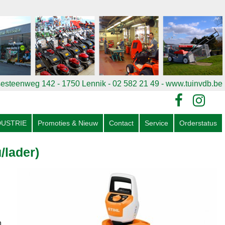
esteenweg 142 - 1750 Lennik - 02 582 21 49
- www.tuinvdb.be
DUSTRIE
Promoties & Nieuw
Contact
Service
Orderstatus
/lader)
n