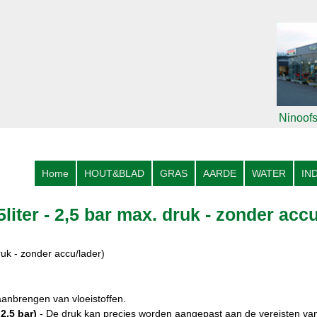
Ninoofs
Home
HOUT&BLAD
GRAS
AARDE
WATER
IN
iter - 2,5 bar max. druk - zonder accu
uk - zonder accu/lader)
aanbrengen van vloeistoffen.
2,5 bar)
- De druk kan precies worden aangepast aan de vereisten va