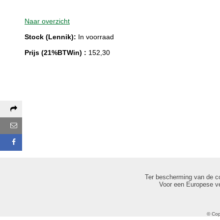
Naar overzicht
Stock (Lennik):
In voorraad
Prijs (21%BTWin) :
152,30
Deel deze pagina via:
E-mail
Facebook
Ter bescherming van de c
Voor een Europese ve
© Cop