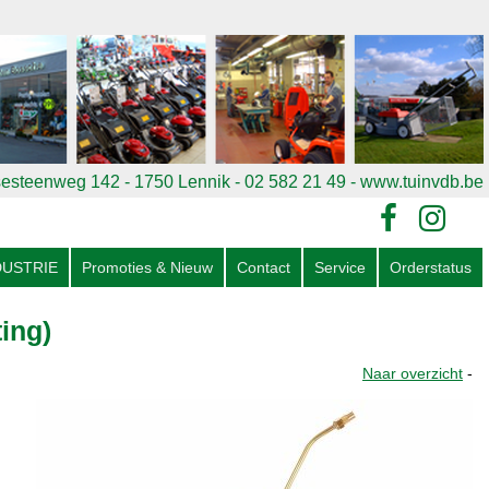
esteenweg 142 - 1750 Lennik - 02 582 21 49
- www.tuinvdb.be
DUSTRIE
Promoties & Nieuw
Contact
Service
Orderstatus
ing)
Naar overzicht
-