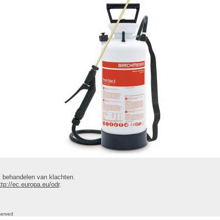
 behandelen van klachten.
ttp://ec.europa.eu/odr
.
eserved