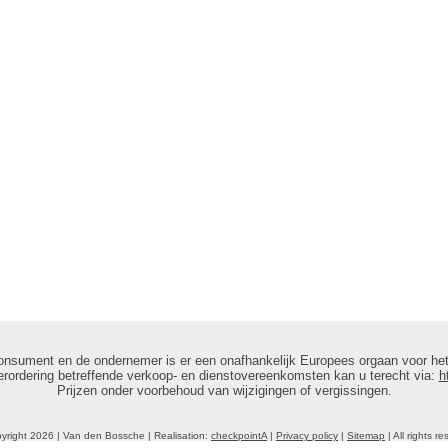
onsument en de ondernemer is er een onafhankelijk Europees orgaan voor het
rordering betreffende verkoop- en dienstovereenkomsten kan u terecht via:
h
Prijzen onder voorbehoud van wijzigingen of vergissingen.
yright 2026 | Van den Bossche | Realisation:
checkpointA
|
Privacy policy
|
Sitemap
| All rights r