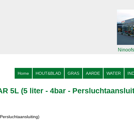
Ninoofs
Home
HOUT&BLAD
GRAS
AARDE
WATER
IN
L (5 liter - 4bar - Persluchtaansluit
ersluchtaansluiting)