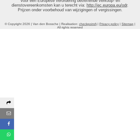
Voor een Europese verordering betreffende verkoop- en
dienstovereenkomsten kan u terecht via:
http://ec.europa.eu/odr
.
Prijzen onder voorbehoud van wijzigingen of vergissingen.
© Copyright 2026 | Van den Bossche | Realisation:
checkpointA
|
Privacy policy
|
Sitemap
|
All rights reserved
Deel deze pagina via:
E-mail
Facebook
WhatsApp